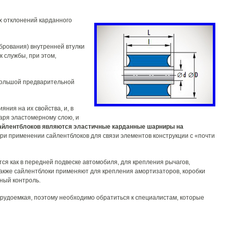
х отклонений карданного
брования) внутренней втулки
 службы, при этом,
ебольшой предварительной
яния на их свойства, и, в
аря эластомерному слою, и
айлентблоков являются эластичные карданные шарниры на
ри применении сайлентблоков для связи элементов конструкции с «почти
ся как в передней подвеске автомобиля, для крепления рычагов,
 Также сайлентблоки применяют для крепления амортизаторов, коробки
ный контроль.
рудоемкая, поэтому необходимо обратиться к специалистам, которые