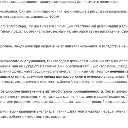
ве эластомера резинометаллических шарнирах используется полиуретан.
колебания. Они воспринимают усилия, возникающие в результате радиальны
я при радиальных усилиях до 300кН.
го эластомера, что достигается с помощью пластической деформации (кали
стимых пределах, резина только незначительно работает на растяжение. Срок
 прочное, между ними при нагрузке не возникает скольжения. А вследствие н
ехнического обслуживания,
так как вода и грязь практически не оказывают вли
жения, они не нуждаются в смазке. Они обеспечивают шумоизоляцию, благод
овления других конструкционных элементов. Типичным случаем
применения с
низмах или эластичные опоры для валов, осей и рулевого управления.
П
 используют различную жесткость сайлентблоков в различных направлениях.
мое широкое применение в автомобильной промышленности.
Они встречают
тойчивости, реактивных тяг, так и для крепления штанги в задней подвески.
семи этими резинометаллическими шарнирами нужен постоянный и своевремен
лических шарниров в узлах крепления двигателя и коробки передач очень т
 автомобиля и имеют опыт его ремонта.