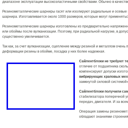
диапазоне эксплуатации высокоэластичными свойствами. Обычно в качест
Резинометаллические шарниры гасят или изолируют радиальные и осевые 
шарнира. Изготавливается около 1000 размеров, которые могут применятьс
Резинометаллические шарниры изготовлены из предварительно напряженно
или обоймы после вулканизации. Поэтому, при радиальной нагрузке, в допу
существенно увеличивается.
Так как, за счет вулканизации, сцепление между резиной и металлом очень
деформации резины в обойме, посадка у них более надежная.
Сайлентблоки не требуют т
отличие от подшипника сколь
компенсируют допуски изгот
вибрирующих храповых меха
замкнутой силовой системой»
Сайлентблоки получили са
стабилизатора поперечной ус
передач, двигателя. И за в
Операция замены резинометал
обладают знаниями строения